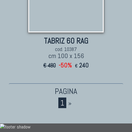
TABRIZ 60 RAG
cod. 10387
cm 100 x 156
-50%
240
€ 480
€
1
»