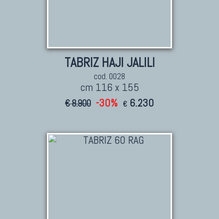
TABRIZ HAJI JALILI
cod. 0028
cm 116 x 155
-30%
6.230
€ 8.900
€