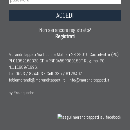
ACCEDI
Non sei ancora registrato?
Registrati
Morandi Tappeti Via Duchi e Molinari 28 29010 Castelvetro (PC)
PI 01052160338 CF MRNFBA55P08D150F Reg.Imp. PC
N.111989/1996.
Tel. 0523 / 824453 - Cell. 335 / 6129497
fabiomorandi@moranditappeti.it
-
info@moranditappeti.it
by Essequadro