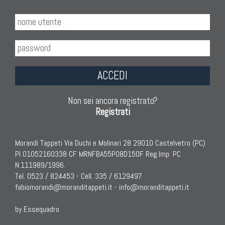
ACCEDI
Non sei ancora registrato?
Registrati
Morandi Tappeti Via Duchi e Molinari 28 29010 Castelvetro (PC)
PI 01052160338 CF MRNFBA55P08D150F Reg.Imp. PC
N.111989/1996.
Tel. 0523 / 824453 - Cell. 335 / 6129497
fabiomorandi@moranditappeti.it
-
info@moranditappeti.it
by Essequadro