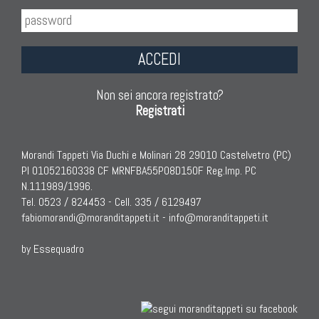
ACCEDI
Non sei ancora registrato?
Registrati
Morandi Tappeti Via Duchi e Molinari 28 29010 Castelvetro (PC)
PI 01052160338 CF MRNFBA55P08D150F Reg.Imp. PC
N.111989/1996.
Tel. 0523 / 824453 - Cell. 335 / 6129497
fabiomorandi@moranditappeti.it
-
info@moranditappeti.it
by Essequadro