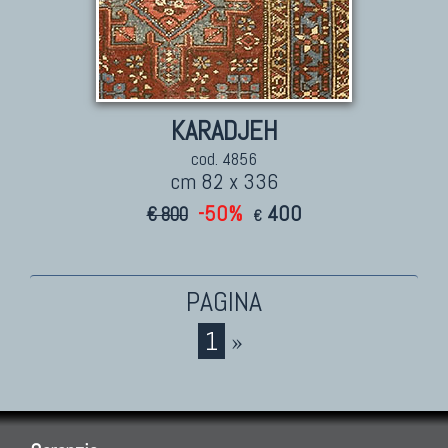
KARADJEH
cod. 4856
cm 82 x 336
-50%
400
€ 800
€
1
»