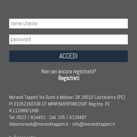
ACCEDI
Non sei ancora registrato?
Registrati
Morandi Tappeti Via Duchi e Molinari 28 29010 Castelvetro (PC)
PI 01052160338 CF MRNFBA55P08D150F Reg.Imp. PC
N.111989/1996.
Tel. 0523 / 824453 - Cell. 335 / 6129497
fabiomorandi@moranditappeti.it
-
info@moranditappeti.it