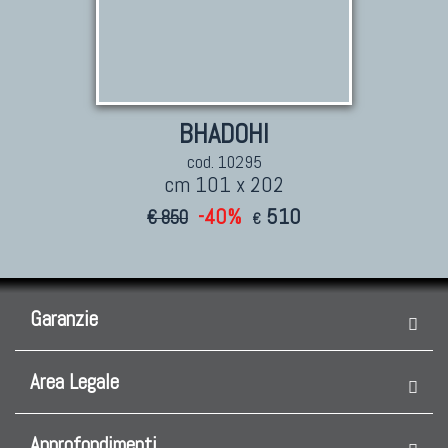
BHADOHI
cod. 10295
cm 101 x 202
-40%
510
€ 850
€
Garanzie
Area Legale
Approfondimenti