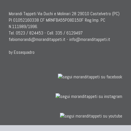
Morandi Tappeti Via Duchi e Molinari 28 29010 Castelvetro (PC)
PI 01052160338 CF MRNFBA55P08D150F Reg.Imp. PC
N.111989/1996.
Tel. 0523 / 824453 - Cell. 335 / 6129497
fabiomorandi@moranditappeti.it
-
info@moranditappeti.it
by Essequadro