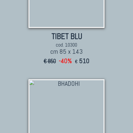
TIBET BLU
cod. 10300
cm 85 x 143
-40%
510
€ 850
€