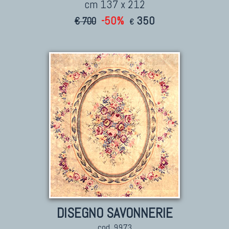
cm 137 x 212
-50%
350
€ 700
€
DISEGNO SAVONNERIE
cod. 9973