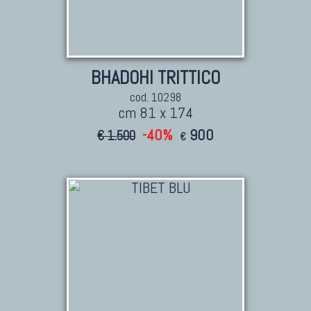
BHADOHI TRITTICO
cod. 10298
cm 81 x 174
-40%
900
€ 1.500
€