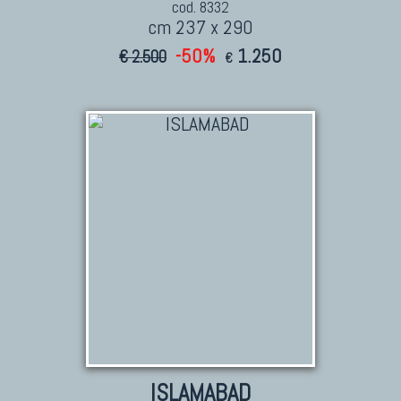
cod. 8332
cm 237 x 290
-50%
1.250
€ 2.500
€
ISLAMABAD