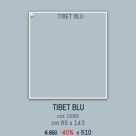
TIBET BLU
cod. 10300
cm 85 x 143
-40%
510
€ 850
€