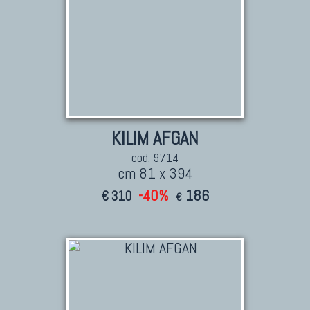
KILIM AFGAN
cod. 9714
cm 81 x 394
-40%
186
€ 310
€