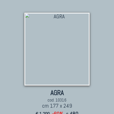
AGRA
cod. 10316
cm 177 x 249
-60%
480