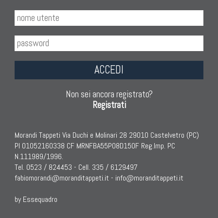
ACCEDI
Non sei ancora registrato?
Registrati
Morandi Tappeti Via Duchi e Molinari 28 29010 Castelvetro (PC)
PI 01052160338 CF MRNFBA55P08D150F Reg.Imp. PC
N.111989/1996.
Tel. 0523 / 824453 - Cell. 335 / 6129497
fabiomorandi@moranditappeti.it
-
info@moranditappeti.it
by Essequadro