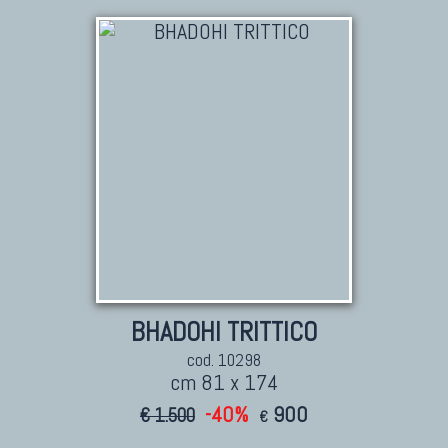
BHADOHI TRITTICO
cod. 10298
cm 81 x 174
-40%
900
€ 1.500
€