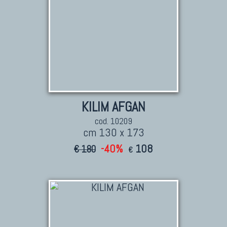
KILIM AFGAN
cod. 10209
cm 130 x 173
-40%
108
€ 180
€