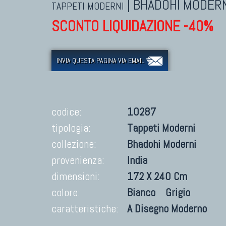
|
BHADOHI MODERN
TAPPETI MODERNI
SCONTO LIQUIDAZIONE -40%
INVIA QUESTA PAGINA VIA EMAIL
codice:
10287
tipologia:
Tappeti Moderni
collezione:
Bhadohi Moderni
provenienza:
India
dimensioni:
172 X 240 Cm
colore:
Bianco
Grigio
caratteristiche:
A Disegno Moderno