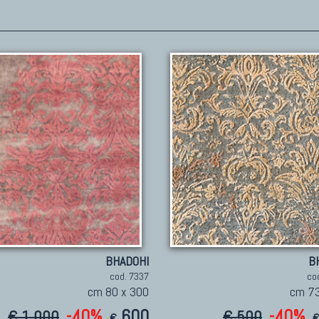
BHADOHI
B
cod. 7337
co
cm 80 x 300
cm 73
-40%
600
-40%
€ 1.000
€ 500
€