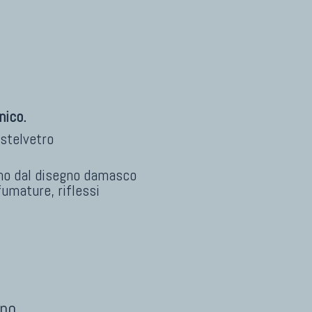
nico.
stelvetro
rno dal disegno damasco
fumature, riflessi
ipo