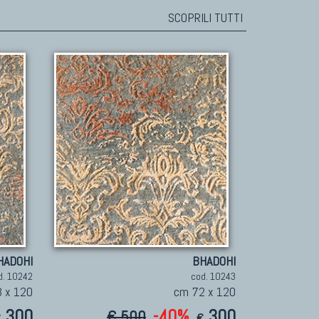
SCOPRILI TUTTI
HADOHI
BHADOHI
d. 10242
cod. 10243
 x 120
cm 72 x 120
300
-40%
300
€ 500
€
€