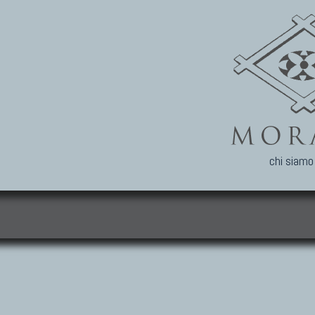
chi siamo
i