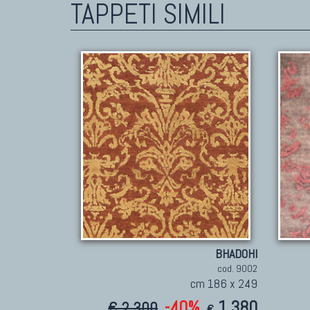
TAPPETI SIMILI
BHADOHI
cod. 9002
cm 186 x 249
-40%
1.380
€ 2.300
€