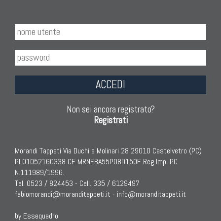
ACCEDI
Non sei ancora registrato?
Registrati
Morandi Tappeti Via Duchi e Molinari 28 29010 Castelvetro (PC)
PI 01052160338 CF MRNFBA55P08D150F Reg.Imp. PC
N.111989/1996.
Tel. 0523 / 824453 - Cell. 335 / 6129497
fabiomorandi@moranditappeti.it
-
info@moranditappeti.it
by Essequadro