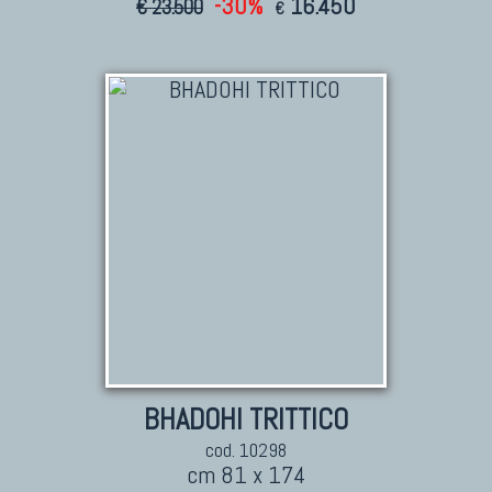
-30%
16.450
€ 23.500
€
BHADOHI TRITTICO
cod. 10298
cm 81 x 174