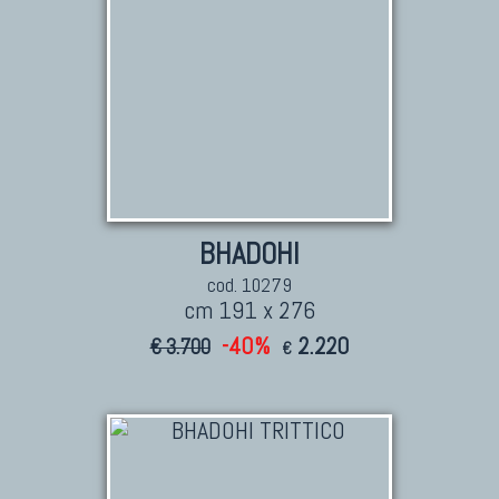
BHADOHI
cod. 10279
cm 191 x 276
-40%
2.220
€ 3.700
€