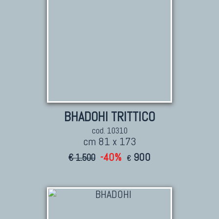
BHADOHI TRITTICO
cod. 10310
cm 81 x 173
-40%
900
€ 1.500
€