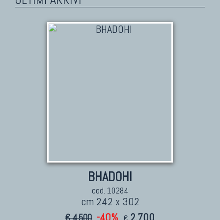
BHADOHI
cod. 10284
cm 242 x 302
-40%
2.700
€ 4.500
€