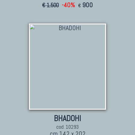
-40%
900
€ 1.500
€
BHADOHI
cod. 10293
cm 142 x 202